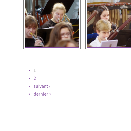
1
2
Pages
suivant ›
dernier »