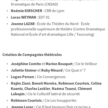
Dramatique de Paris (CNSAD)
Noémie KIRSCHER
: CRR de Lyon
Lucas WEYMAN
: EDT 91
Jeanne LAZAR
: École du Théâtre du Nord - École
professionnelle supérieure de théâtre (Centre Dramatique
National et École d'art dramatique Lille / Tourcoing)
Création de Compagnies théâtrales
Joséphine Comito
et
Marion Bouquet
/ Cie le Veilleur
Juliette Steiner
et
Ruby Minard
/ Cie Quai n° 7
Logan Person
/ Cie Convergences
Najim Ziani
,
Benoit Moreira
,
Robinson Courtois
,
Coline
Kuentz
,
Charles Leckler
,
Naéma Tounsi
,
Clément
Labopin
/ Cie le Collectif latéral de sécurité
Robinson Courtois
/ Cie Les Insupportés
Jeanne Lazar
/ Cie Il faut toujours finir ce qu’on a