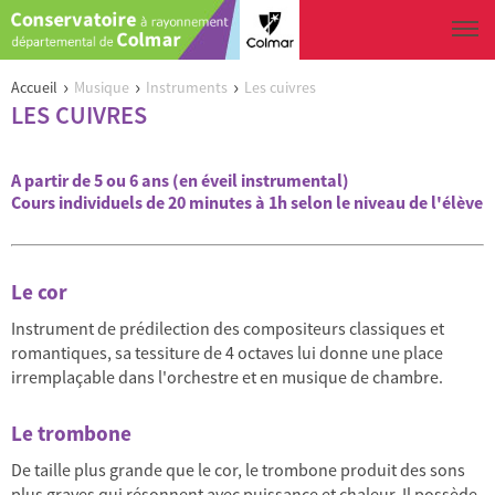
Aller au contenu principal
Vous êtes ici
›
›
›
Accueil
Musique
Instruments
Les cuivres
LES CUIVRES
A partir de 5 ou 6 ans (en éveil instrumental)
Cours individuels de 20 minutes à 1h selon le niveau de l'élève
Le cor
Instrument de prédilection des compositeurs classiques et
romantiques, sa tessiture de 4 octaves lui donne une place
irremplaçable dans l'orchestre et en musique de chambre.
Le trombone
De taille plus grande que le cor, le trombone produit des sons
plus graves qui résonnent avec puissance et chaleur. Il possède