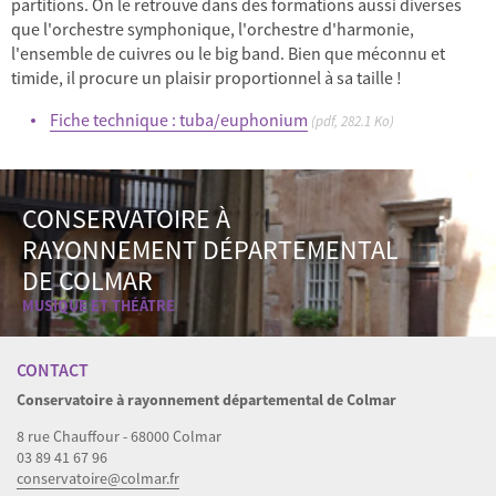
partitions. On le retrouve dans des formations aussi diverses
que l'orchestre symphonique, l'orchestre d'harmonie,
l'ensemble de cuivres ou le big band. Bien que méconnu et
timide, il procure un plaisir proportionnel à sa taille !
Fiche technique : tuba/euphonium
(pdf, 282.1 Ko)
CONSERVATOIRE À
RAYONNEMENT DÉPARTEMENTAL
DE COLMAR
MUSIQUE ET THÉÂTRE
CONTACT
Conservatoire à rayonnement départemental de Colmar
8 rue Chauffour - 68000 Colmar
03 89 41 67 96
conservatoire@colmar.fr