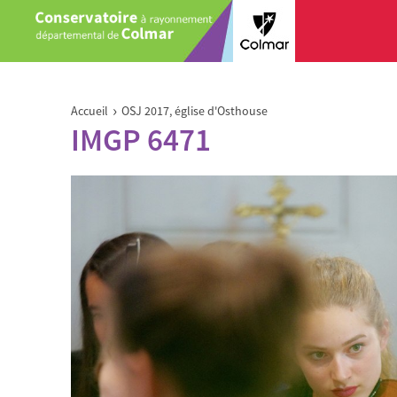
Aller au contenu principal
Vous êtes ici
›
Accueil
OSJ 2017, église d'Osthouse
IMGP 6471