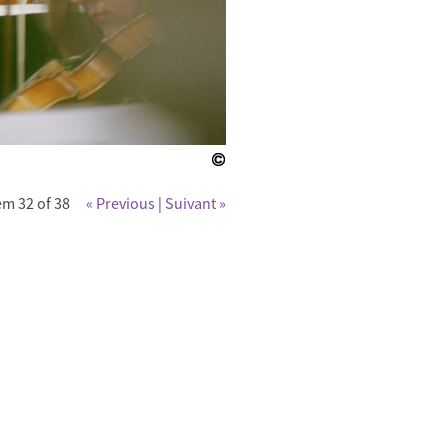
em 32 of 38
« Previous
|
Suivant »