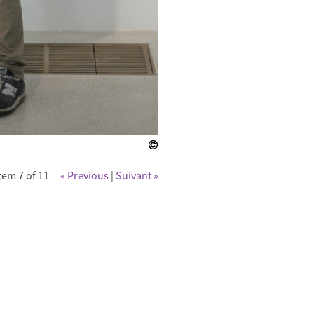
tem 7 of 11
« Previous
|
Suivant »