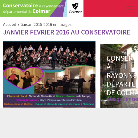
Aller au contenu principal
Vous êtes ici
›
Accueil
Saison 2015-2016 en images
JANVIER FEVRIER 2016 AU CONSERVATOIRE
CONSERV
À
RAYONNE
DÉPARTE
DE COLM
MUSIQUE ET TH