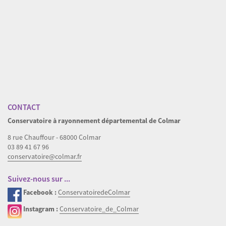
Download original image
« Back to gallery
Item 4 of 11
« Previous
|
Suivant »
CONTACT
Conservatoire à rayonnement départemental de Colmar
8 rue Chauffour - 68000 Colmar
03 89 41 67 96
conservatoire@colmar.fr
Suivez-nous sur ...
Facebook :
ConservatoiredeColmar
Instagram :
Conservatoire_de_Colmar