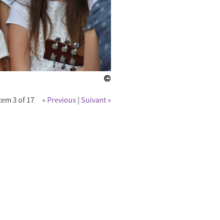
tem 3 of 17
« Previous
|
Suivant »