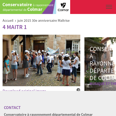
Aller au contenu principal
Vous êtes ici
›
Accueil
juin 2015 30e anniversaire Maîtrise
4 MAITR 1
CONSERV
À
RAYONNE
DÉPARTE
DE COLM
MUSIQUE ET TH
Download original image
« Back to gallery
Item 1 of 17
Suivant »
CONTACT
Conservatoire à rayonnement départemental de Colmar