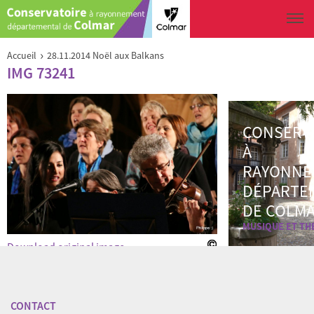
Aller au contenu principal
Vous êtes ici
›
Accueil
28.11.2014 Noël aux Balkans
IMG 73241
CONSERV
À
RAYONNE
DÉPARTE
DE COLM
MUSIQUE ET TH
Download original image
« Back to gallery
Item 24 of 26
« Previous
|
Suivant »
CONTACT