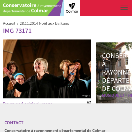
Aller au contenu principal
Vous êtes ici
›
Accueil
28.11.2014 Noël aux Balkans
IMG 73171
CONSERV
À
RAYONNE
DÉPARTE
DE COLM
MUSIQUE ET TH
Download original image
« Back to gallery
Item 26 of 26
« Previous
CONTACT
Conservatoire à rayonnement départemental de Colmar