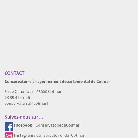
Download original image
« Back to gallery
Item 28 of 40
« Previous
|
Suivant »
CONTACT
Conservatoire à rayonnement départemental de Colmar
8 rue Chauffour - 68000 Colmar
03 89 41 67 96
conservatoire@colmar.fr
Suivez-nous sur ...
Facebook :
ConservatoiredeColmar
Instagram :
Conservatoire_de_Colmar