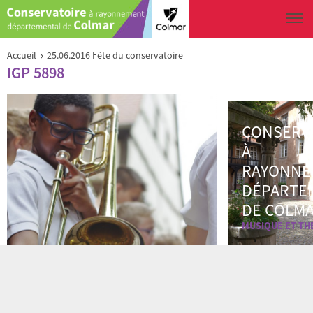
Aller au contenu principal
Vous êtes ici
›
Accueil
25.06.2016 Fête du conservatoire
IGP 5898
CONSERV
À
RAYONNE
DÉPARTE
DE COLM
MUSIQUE ET TH