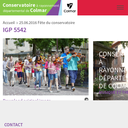
Aller au contenu principal
Vous êtes ici
›
Accueil
25.06.2016 Fête du conservatoire
IGP 5542
CONSERV
À
RAYONNE
DÉPARTE
DE COLM
MUSIQUE ET TH
Download original image
« Back to gallery
Item 2 of 40
« Previous
|
Suivant »
CONTACT