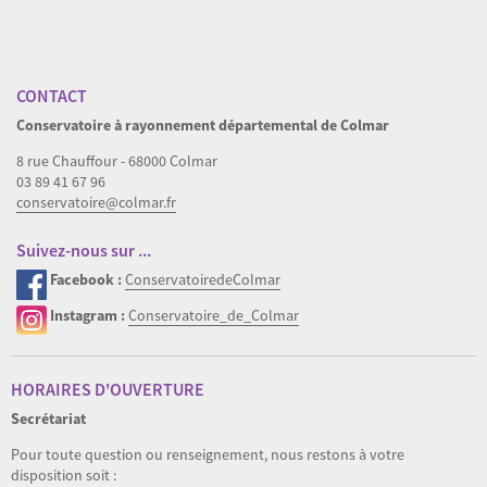
Download original image
« Back to gallery
Item 7 of 12
« Previous
|
Suivant »
CONTACT
Conservatoire à rayonnement départemental de Colmar
8 rue Chauffour - 68000 Colmar
03 89 41 67 96
conservatoire@colmar.fr
Suivez-nous sur ...
Facebook :
ConservatoiredeColmar
Instagram :
Conservatoire_de_Colmar
HORAIRES D'OUVERTURE
Secrétariat
Pour toute question ou renseignement, nous restons à votre
disposition soit :